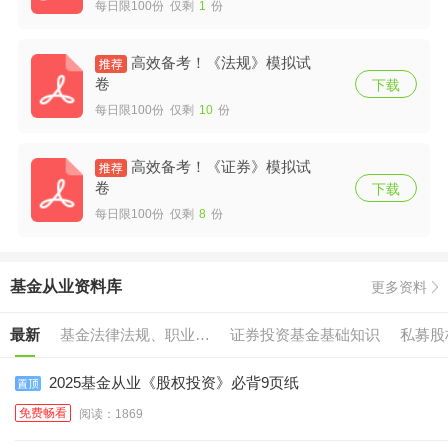
每日限100份 仅剩
1
份
高效备考！《法规》模拟试
卷
下载
每日限100份 仅剩
10
份
高效备考！《证券》模拟试
卷
下载
每日限100份 仅剩
8
份
基金从业资料库
更多资料
最新
基金法律法规、职业道
证券投资基金基础知识
私募股
德与业务规范
2025基金从业《股权投资》必背9页纸
免费畅看
阅读：1869