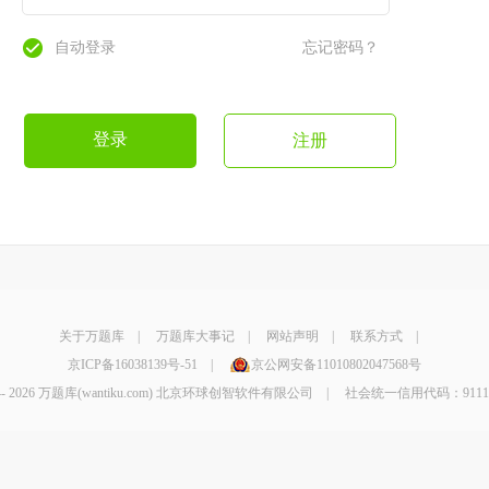
自动登录
忘记密码？
登录
注册
关于万题库
|
万题库大事记
|
网站声明
|
联系方式
|
京ICP备16038139号-51
|
京公网安备11010802047568号
4-
2026 万题库(wantiku.com) 北京环球创智软件有限公司 | 社会统一信用代码：9111010