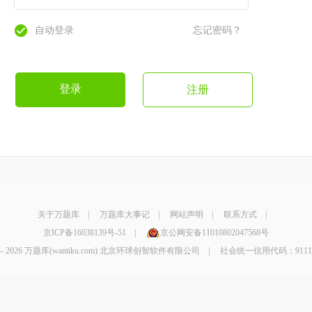
自动登录
忘记密码？
登录
注册
关于万题库
|
万题库大事记
|
网站声明
|
联系方式
|
京ICP备16038139号-51
|
京公网安备11010802047568号
4-
2026 万题库(wantiku.com) 北京环球创智软件有限公司 | 社会统一信用代码：9111010