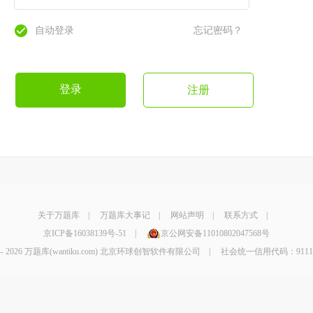
自动登录
忘记密码？
登录
注册
关于万题库
|
万题库大事记
|
网站声明
|
联系方式
|
京ICP备16038139号-51
|
京公网安备11010802047568号
4-
2026 万题库(wantiku.com) 北京环球创智软件有限公司 | 社会统一信用代码：9111010