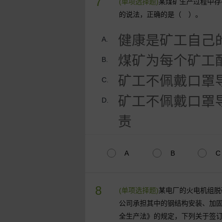
7
(单项选择题)
某煤矿生产过程中存
的说法，正确的是（ ）。
健康是矿工自己
A.
煤矿为每个矿工
B.
矿工不佩戴口罩
C.
矿工不佩戴口罩
D.
责
A
B
C
8
(单项选择题)
某电厂的火电机组脱
公司承担其中的钢结构安装、加
全生产法》的规定，下列关于签