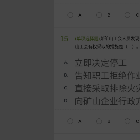
A
B
C
15
(单项选择题)
某矿山工会人员发现
山工会有权采取的措施是（ ）
立即决定停工
A.
告知职工拒绝作
B.
直接采取排除火
C.
向矿山企业行政
D.
A
B
C