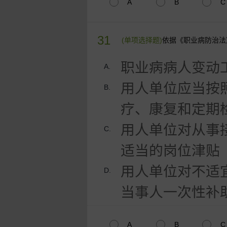
A
B
C
31
(单项选择题)
依据《职业病防治法
职业病病人变动
A.
用人单位应当按
B.
疗、康复和定期
用人单位对从事
C.
适当的岗位津贴
用人单位对不适
D.
当事人一次性补
A
B
C