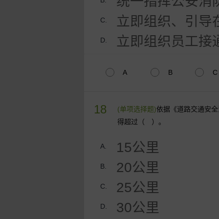
统一指挥公安消
B.
立即组织、引导
C.
立即组织员工接
D.
A
B
C
18
(单项选择题)
依据《道路交通安全
得超过（ ）。
15公里
A.
20公里
B.
25公里
C.
30公里
D.