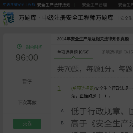
安全生产法律法规
|
安全生产管理
|
安全生
中级注册安全工程师
其它安全
|
更多
万题库
万题库
·
中级注册安全工程师万题库
[ 安全
2014年安全生产法及相关法律知识真题
剩余时间
单项选择题 [
0
/68]
多项选择题 [
0
/15
96:00
共70题，每题1分。每
暂停
1
(单项选择题)
安全生产行政法规一
法，正确的是（ ）。
下次再做
低于行政规章、
A.
高于《安全生产
B.
交卷