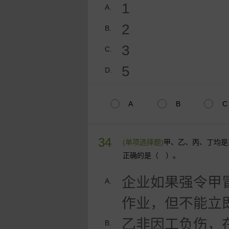
1
A.
2
B.
3
C.
5
D.
A
B
C
34
(单项选择题)
甲、乙、丙、丁均是
正确的是（ ）。
企业如果强令甲
A.
作业，但不能立
乙非因工负伤，
B.