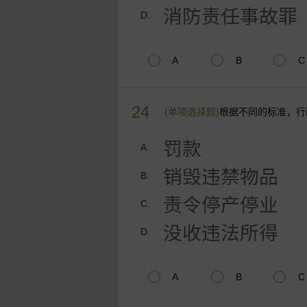
消防责任事故罪
D.
A
B
C
24
(单项选择题)
根据不同的标准，行
罚款
A.
销毁违禁物品
B.
责令停产停业
C.
没收违法所得
D.
A
B
C