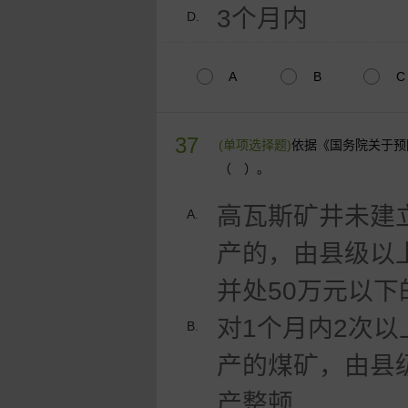
3个月内
D.
A
B
C
37
(单项选择题)
依据《国务院关于预
（ ）。
高瓦斯矿井未建
A.
产的，由县级以
并处50万元以下
对1个月内2次
B.
产的煤矿，由县
产整顿