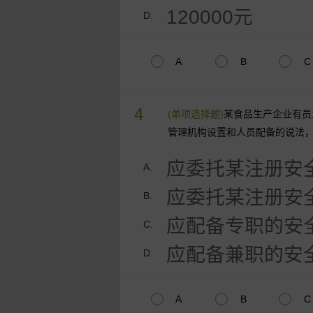
120000元
D.
A
B
C
4
(单项选择题)
某食品生产企业有员
管理机构设置和人员配备的说法
应委托某注册安
A.
应委托某注册安
B.
应配备专职的安
C.
应配备兼职的安
D.
A
B
C