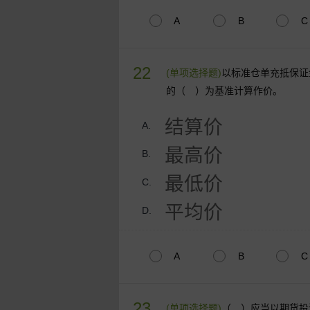
A
B
C
22
(单项选择题)
以标准仓单充抵保证
的（ ）为基准计算作价。
结算价
A.
最高价
B.
最低价
C.
平均价
D.
A
B
C
23
(单项选择题)
（ ）应当以期货投