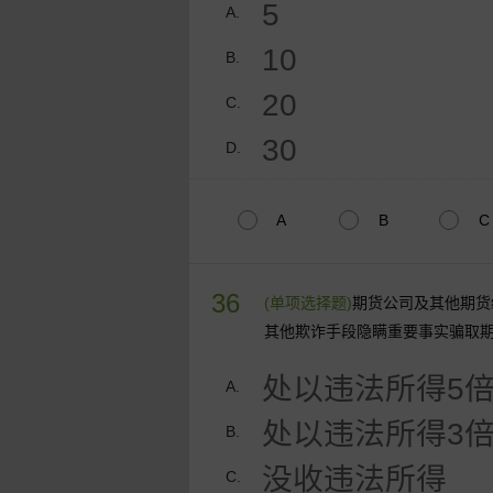
5
A.
10
B.
20
C.
30
D.
A
B
C
36
(单项选择题)
期货公司及其他期货
其他欺诈手段隐瞒重要事实骗取
处以违法所得5
A.
处以违法所得3
B.
没收违法所得
C.