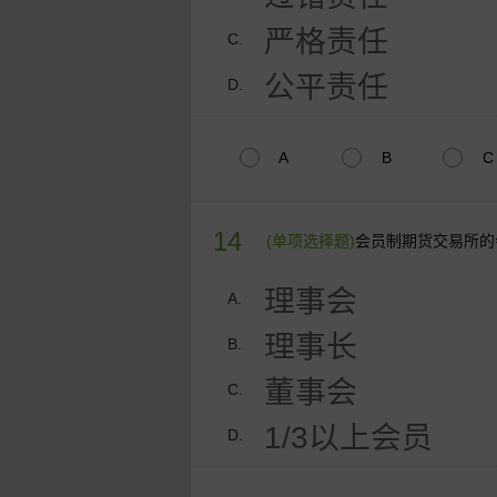
严格责任
C.
公平责任
D.
A
B
C
14
(单项选择题)
会员制期货交易所的
理事会
A.
理事长
B.
董事会
C.
1/3以上会员
D.