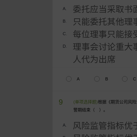
委托应当采取书
A.
只能委托其他理
B.
每位理事只能接
C.
理事会讨论重大
D.
人代为出席
A
B
C
9
(单项选择题)
根据《期货公司风险
警期结束（ ）。
风险监管指标优
A.