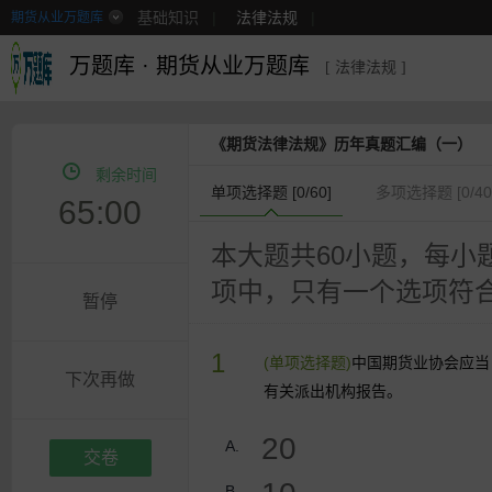
基础知识
|
法律法规
|
期货从业万题库
万题库
·
期货从业万题库
[ 法律法规 ]
《期货法律法规》历年真题汇编（一）
剩余时间
单项选择题 [
0
/60]
多项选择题 [
0
/40
65:00
本大题共60小题，每小
项中，只有一个选项符
暂停
1
(单项选择题)
中国期货业协会应当
下次再做
有关派出机构报告。
20
A.
交卷
B.