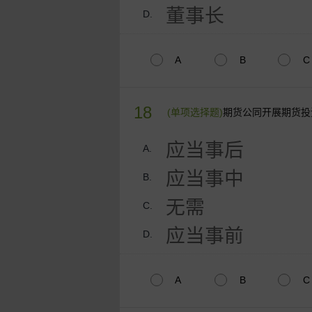
董事长
D.
A
B
C
18
(单项选择题)
期货公同开展期货投
应当事后
A.
应当事中
B.
无需
C.
应当事前
D.
A
B
C