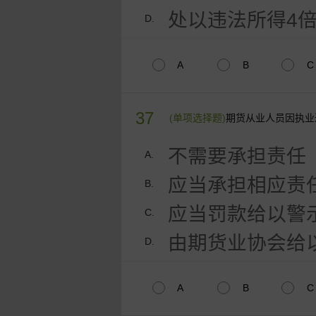
处以违法所得4
D.
A
B
C
37
(单项选择题)
期货从业人员因执业
不需要承担责任
A.
应当承担相应责
B.
应当罚款给以警
C.
由期货业协会给
D.
A
B
C