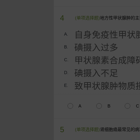
4
(单项选择题)
地方性甲状腺肿的主
自身免疫性甲状
A.
碘摄入过多
B.
甲状腺素合成障
C.
碘摄入不足
D.
致甲状腺肿物质
E.
A
B
C
5
(单项选择题)
肾细胞癌最常见的病