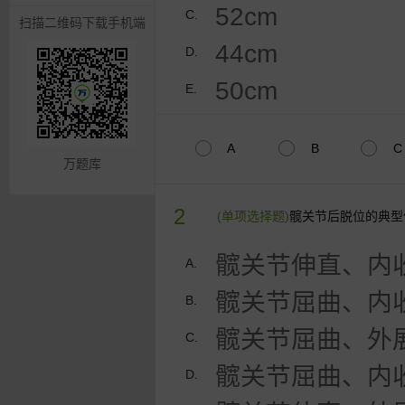
52cm
C.
扫描二维码下载手机端
44cm
D.
50cm
E.
A
B
C
万题库
2
(单项选择题)
髋关节后脱位的典型
髋关节伸直、内
A.
髋关节屈曲、内
B.
髋关节屈曲、外
C.
髋关节屈曲、内
D.