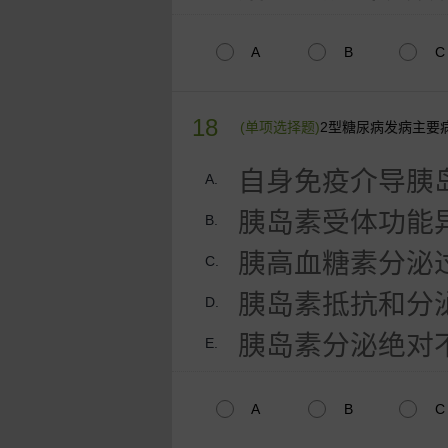
A
B
C
18
(单项选择题)
2型糖尿病发病主要
自身免疫介导胰
A.
胰岛素受体功能
B.
胰高血糖素分泌
C.
胰岛素抵抗和分
D.
胰岛素分泌绝对
E.
A
B
C