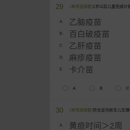
29
(单项选择题)
1岁以后儿童完成计
乙脑疫苗
A.
百白破疫苗
B.
乙肝疫苗
C.
麻疹疫苗
D.
卡介苗
E.
A
B
C
30
(单项选择题)
符合足月新生儿生理
黄疸时间＞2周
A.