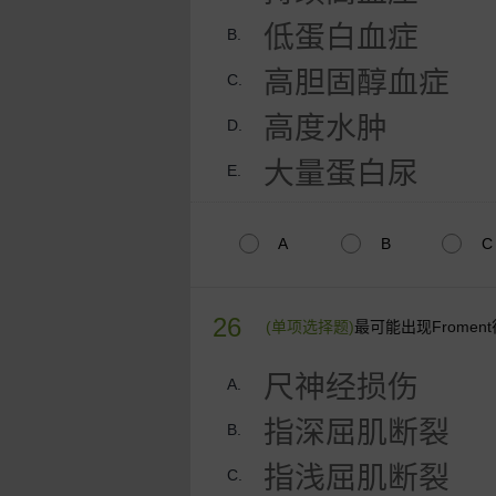
低蛋白血症
B.
高胆固醇血症
C.
高度水肿
D.
大量蛋白尿
E.
A
B
C
26
(单项选择题)
最可能出现Frome
尺神经损伤
A.
指深屈肌断裂
B.
指浅屈肌断裂
C.