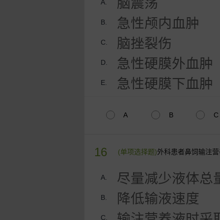
脑震荡
A.
急性颅内血肿
B.
脑挫裂伤
C.
急性硬膜外血肿
D.
急性硬膜下血肿
E.
A
B
C
16
(单项选择题)
外科患者鼻饲输注营
尽量减少液体总
A.
降低输液速度
B.
输注营养液时采
C.