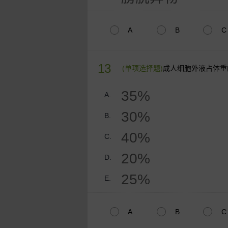
A
B
C
13
(单项选择题)
成人细胞外液占体重
35%
A.
30%
B.
40%
C.
20%
D.
25%
E.
A
B
C