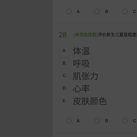
A
B
C
28
(单项选择题)
评价新生儿窒息程度的
体温
A.
呼吸
B.
肌张力
C.
心率
D.
皮肤颜色
E.
A
B
C