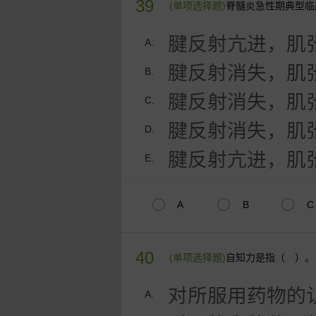
39
(单项选择题)
脊髓炎急性期典型临
腱反射亢进，肌
A.
腱反射消失，肌
B.
腱反射消失，肌
C.
腱反射消失，肌
D.
腱反射亢进，肌
E.
A
B
C
40
(单项选择题)
自知力是指（ ）。
对所服用药物的
A.