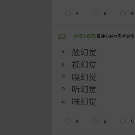
A
B
C
23
(单项选择题)
精神分裂症患者最常
触幻觉
A.
视幻觉
B.
嗅幻觉
C.
听幻觉
D.
味幻觉
E.
A
B
C