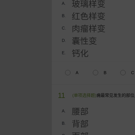
玻璃样变
A.
红色样变
B.
肉瘤样变
C.
囊性变
D.
钙化
E.
A
B
C
11
(单项选择题)
痈最常见发生的部位
腰部
A.
背部
B.