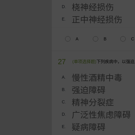
桡神经损伤
D.
正中神经损伤
E.
A
B
C
27
(单项选择题)
下列疾病中，以强迫
慢性酒精中毒
A.
强迫障碍
B.
精神分裂症
C.
广泛性焦虑障碍
D.
疑病障碍
E.