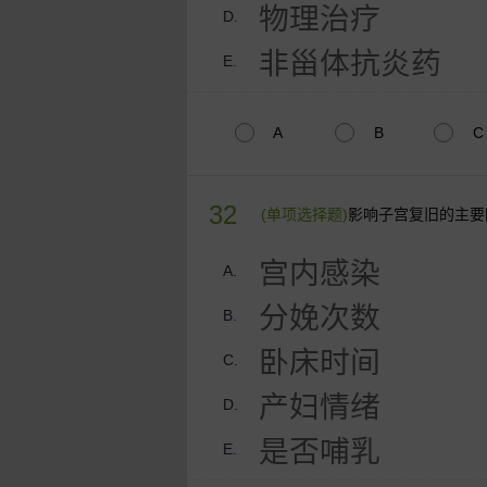
物理治疗
D.
非甾体抗炎药
E.
A
B
C
32
(单项选择题)
影响子宫复旧的主要
宫内感染
A.
分娩次数
B.
卧床时间
C.
产妇情绪
D.
是否哺乳
E.