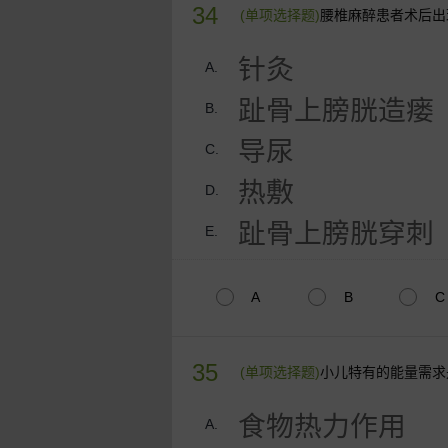
34
(单项选择题)
腰椎麻醉患者术后出
针灸
A.
趾骨上膀胱造瘘
B.
导尿
C.
热敷
D.
趾骨上膀胱穿刺
E.
A
B
C
35
(单项选择题)
小儿特有的能量需求
食物热力作用
A.