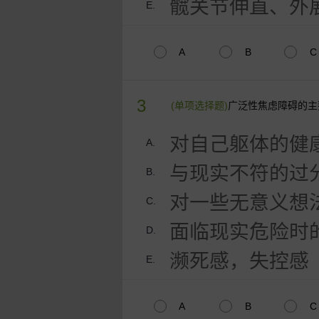
髋关节伸直、外
E.
A
B
C
3
(单项选择题)
广泛性焦虑障碍的主
对自己躯体的健
A.
与现实不符的过
B.
对一些无意义想
C.
面临现实危险时
D.
濒死感，失控感
E.
A
B
C