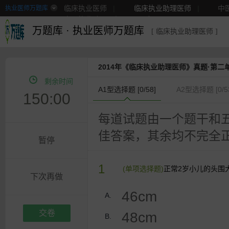
临床执业医师
|
临床执业助理医师
|
中
执业医师万题库
中医执业助理医师
|
更多
万题库
·
执业医师万题库
[ 临床执业助理医师 ]
2014年《临床执业助理医师》真题·第二
剩余时间
A1型选择题 [
0
/58]
A2型选择题 [
0
/5
150:00
每道试题由一个题干和
佳答案，其余均不完全
暂停
1
(单项选择题)
正常2岁小儿的头围
下次再做
46cm
A.
交卷
48cm
B.