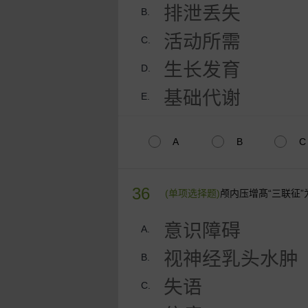
排泄丢失
B.
活动所需
C.
生长发育
D.
基础代谢
E.
A
B
C
36
(单项选择题)
颅内压增髙“三联征
意识障碍
A.
视神经乳头水肿
B.
失语
C.