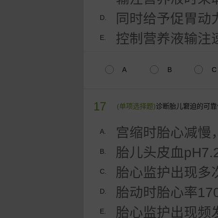
同时给予促胃动
D.
控制营养液输注
E.
A
B
C
17
(单项选择题)
诊断胎儿窘迫的可靠
宫缩时胎心减慢
A.
胎儿头皮血pH7.
B.
胎心监护出现多
C.
胎动时胎心率170
D.
胎心监护出现频
E.