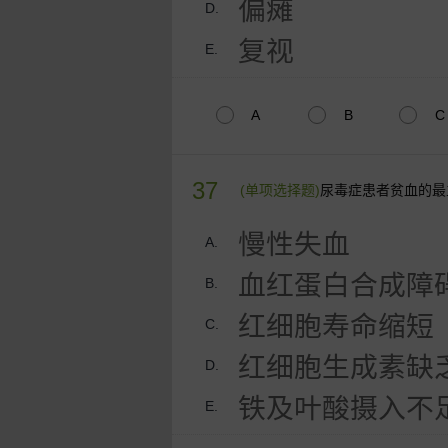
偏瘫
D.
复视
E.
A
B
C
37
(单项选择题)
尿毒症患者贫血的最
慢性失血
A.
血红蛋白合成障
B.
红细胞寿命缩短
C.
红细胞生成素缺
D.
铁及叶酸摄入不
E.