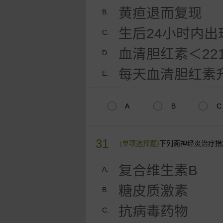
黄疸退而复现
B.
生后24小时内出
C.
血清胆红素＜221μ
D.
每天血清胆红素升髙
E.
A
B
C
31
(单项选择题)
下列面神经炎治疗措
复合维生素B
A.
糖皮质激素
B.
抗病毒药物
C.