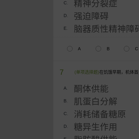
精神分裂症
C.
强迫障碍
D.
脑器质性精神障
E.
A
B
C
7
(单项选择题)
在饥饿早期，机体首
酮体供能
A.
肌蛋白分解
B.
消耗储备糖原
C.
糖异生作用
D.