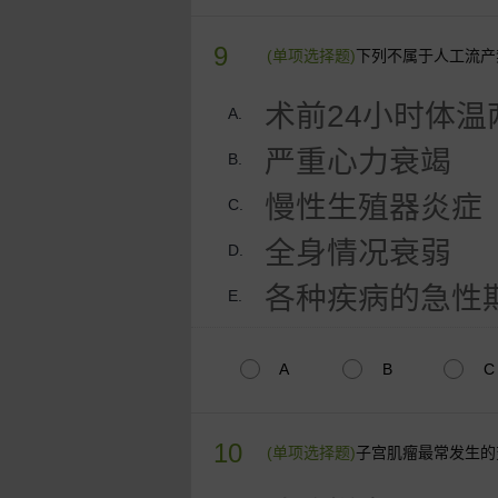
9
(单项选择题)
下列不属于人工流产
术前24小时体温
A.
严重心力衰竭
B.
慢性生殖器炎症
C.
全身情况衰弱
D.
各种疾病的急性
E.
A
B
C
10
(单项选择题)
子宫肌瘤最常发生的