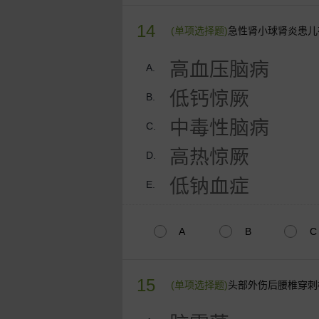
14
(单项选择题)
急性肾小球肾炎患儿
高血压脑病
A.
低钙惊厥
B.
中毒性脑病
C.
高热惊厥
D.
低钠血症
E.
A
B
C
15
(单项选择题)
头部外伤后腰椎穿刺