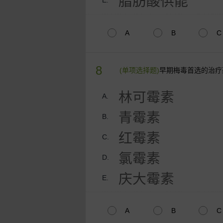
脂肪酸供能
E.
A
B
C
8
(单项选择题)
早期梅毒首选的治疗
林可霉素
A.
青霉素
B.
红霉素
C.
氯霉素
D.
庆大霉素
E.
A
B
C