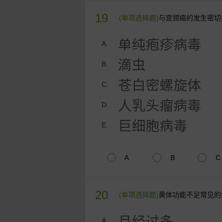
19
(单项选择题)
与宫颈癌的发生密切
单纯疱疹病毒
A.
滴虫
B.
苍白密螺旋体
C.
人乳头瘤病毒
D.
巨细胞病毒
E.
A
B
C
20
(单项选择题)
黄体功能不足常见的
月经过多
A.