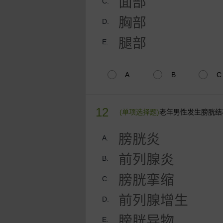
面部
C.
胸部
D.
腿部
E.
A
B
C
12
(单项选择题)
老年男性发生膀胱结
膀胱炎
A.
前列腺炎
B.
膀胱挛缩
C.
前列腺增生
D.
膀胱异物
E.