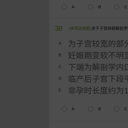
A
B
C
38
(单项选择题)
关于子宫峡部解剖学
为子宫较宽的部
A.
妊娠期变软不明
B.
下端为解剖学内
C.
临产后子宫下段
D.
非孕时长度约为1
E.
A
B
C