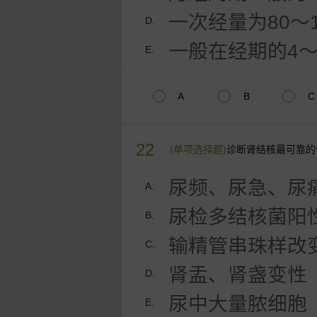
一次经量为80～1
D.
一般在经期的4
E.
A
B
C
22
(单项选择题)
诊断肾结核最可靠的
尿频、尿急、尿
A.
尿检多结核菌阳
B.
输精管串珠样改
C.
肾盂、肾盏变性
D.
尿中大量脓细胞
E.