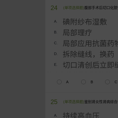
24
(单项选择题)
腹部手术后切口化脓
碘附纱布湿敷
A.
局部理疗
B.
局部应用抗菌药
C.
拆除缝线，换药
D.
切口清创后立即
E.
A
B
C
25
(单项选择题)
鉴别肾炎性肾病综合
持续高血压
A.