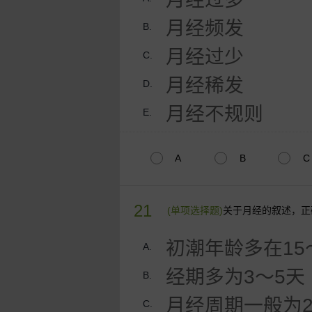
月经频发
B.
月经过少
C.
月经稀发
D.
月经不规则
E.
A
B
C
21
(单项选择题)
关于月经的叙述，正
初潮年龄多在15
A.
经期多为3～5天
B.
月经周期一般为2
C.