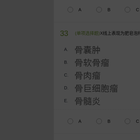
A
B
C
33
(单项选择题)
X线上表现为肥皂泡
骨囊肿
A.
骨软骨瘤
B.
骨肉瘤
C.
骨巨细胞瘤
D.
骨髓炎
E.
A
B
C