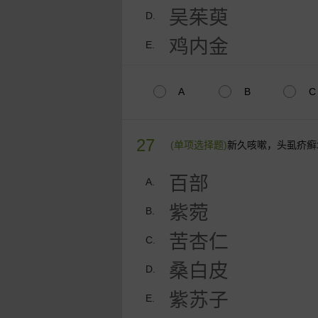
吴茱萸
D.
鸡内金
E.
A
B
C
27
(单项选择题)
新久咳嗽，头虱疥癣
百部
A.
紫菀
B.
苦杏仁
C.
桑白皮
D.
紫苏子
E.