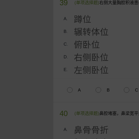
39
(单项选择题)
右侧大量胸腔积液患
蹲位
A.
辗转体位
B.
俯卧位
C.
右侧卧位
D.
左侧卧位
E.
A
B
C
40
(单项选择题)
鼻腔堵塞，鼻梁宽平
鼻骨骨折
A.