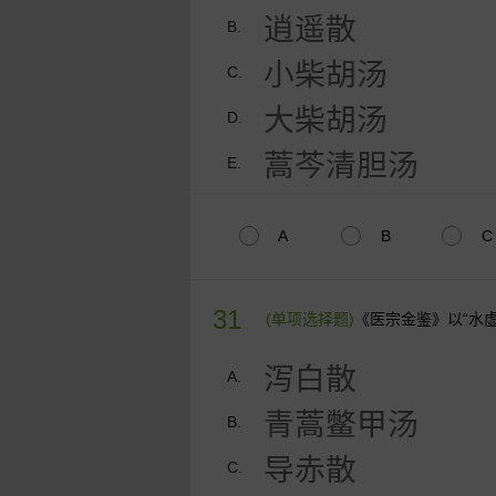
逍遥散
B.
小柴胡汤
C.
大柴胡汤
D.
蒿芩清胆汤
E.
A
B
C
31
(单项选择题)
《医宗金鉴》以“水
泻白散
A.
青蒿鳖甲汤
B.
导赤散
C.