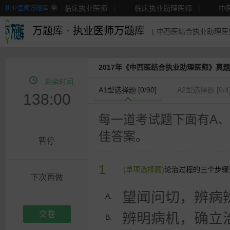
临床执业医师
|
临床执业助理医师
|
中
执业医师万题库
中医执业助理医师
|
更多
万题库
·
执业医师万题库
[ 中西医结合执业助理医师
2017年《中西医结合执业助理医师》真题
剩余时间
A1型选择题 [
0
/90]
A2型选择题 [
0
/4
138:00
每一道考试题下面有A、
佳答案。
暂停
1
(单项选择题)
论治过程的三个步骤
下次再做
望闻问切，辨病
A.
交卷
辨明病机，确立
B.