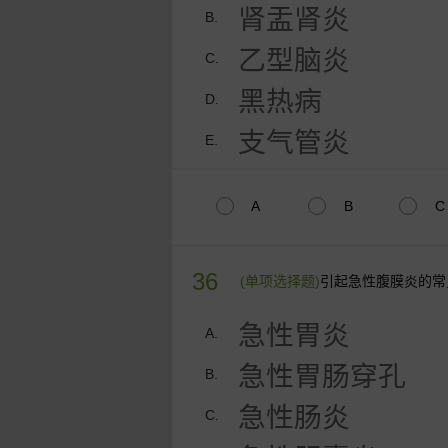
肾盂肾炎
B.
乙型脑炎
C.
黑热病
D.
支气管炎
E.
A
B
C
36
(单项选择题)
引起急性腹膜炎的常
急性胃炎
A.
急性胃肠穿孔
B.
急性肠炎
C.