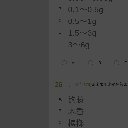
0.1～0.5g
B.
0.5～1g
C.
1.5～3g
D.
3～6g
E.
A
B
C
26
(单项选择题)
研末服用比瓶剂效果
钩藤
A.
木香
B.
槟榔
C.