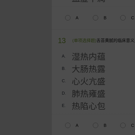
A
B
C
13
(单项选择题)
舌苔黄腻的临床意义
湿热内蕴
A.
大肠热露
B.
心火亢盛
C.
肺热雍盛
D.
热陷心包
E.
A
B
C