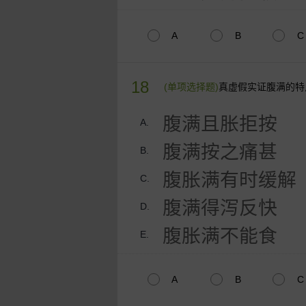
A
B
C
18
(单项选择题)
真虚假实证腹满的特
腹满且胀拒按
A.
腹满按之痛甚
B.
腹胀满有时缓解
C.
腹满得泻反快
D.
腹胀满不能食
E.
A
B
C