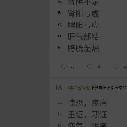
肾阴不足
A.
肾阳亏虚
B.
脾阳亏虚
C.
肝气郁结
D.
胯胱湿热
E.
A
B
C
16
(单项选择题)
下列属涩脉临床意义
惊恐，疼痛
A.
里证，寒证
B.
疝气，阴寒
C.