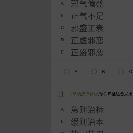
邪气偏盛
A.
正气不足
B.
邪盛正衰
C.
正虚邪恋
D.
正盛邪恋
E.
A
B
C
11
(单项选择题)
真寒假热证适合采用
急则治标
A.
缓则治本
B.