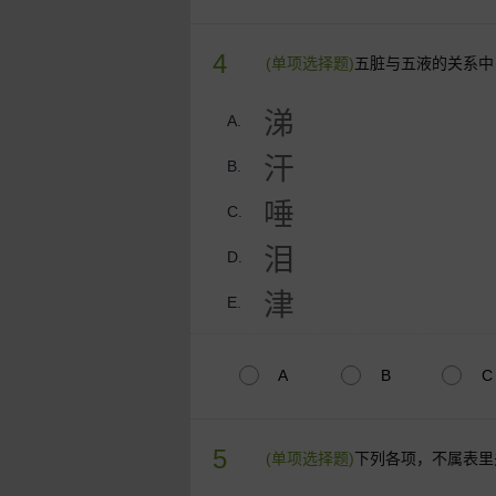
4
(单项选择题)
五脏与五液的关系中
涕
A.
汗
B.
唾
C.
泪
D.
津
E.
A
B
C
5
(单项选择题)
下列各项，不属表里