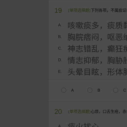
19
(单项选择题)
下列各项，不属痰证
咳嗽痰多，痰质
A.
胸脘痞闷，呕恶
B.
神志错乱，癫狂
C.
情志抑郁，胸胁
D.
头晕目眩，形体
E.
A
B
C
20
(单项选择题)
心烦，口舌生疮，赤
痰火扰心
A.