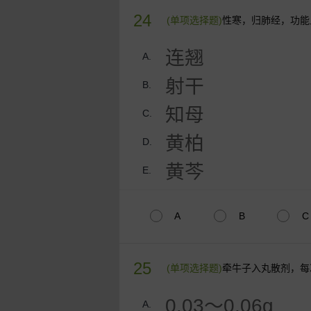
24
(单项选择题)
性寒，归肺经，功能
连翘
A.
射干
B.
知母
C.
黄柏
D.
黄芩
E.
A
B
C
25
(单项选择题)
牵牛子入丸散剂，每
0.03～0.06g
A.