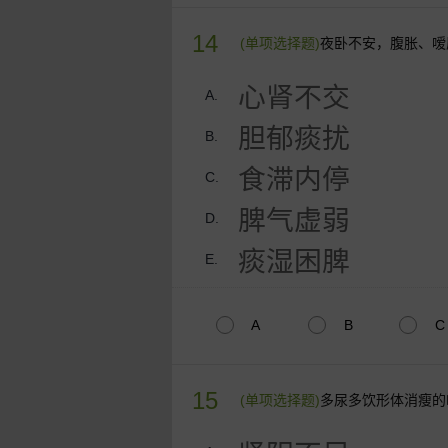
14
(单项选择题)
夜卧不安，腹胀、嗳
心肾不交
A.
胆郁痰扰
B.
食滞内停
C.
脾气虚弱
D.
痰湿困脾
E.
A
B
C
15
(单项选择题)
多尿多饮形体消瘦的