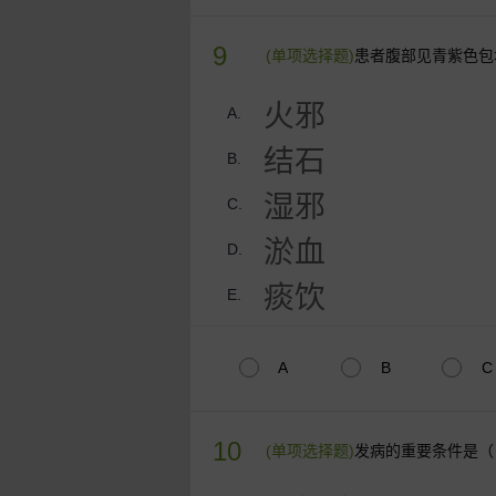
9
(单项选择题)
患者腹部见青紫色包
火邪
A.
结石
B.
湿邪
C.
淤血
D.
痰饮
E.
A
B
C
10
(单项选择题)
发病的重要条件是（