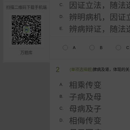
因证立法，随法
C.
扫描二维码下载手机端
辨明病机，因证
D.
辨病辩证，随法
E.
A
B
C
万题库
2
(单项选择题)
脾病及肾，体现的关
相乘传变
A.
子病及母
B.
母病及子
C.
相侮传变
D.