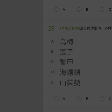
A
B
C
28
(单项选择题)
治疗脾虚泄泻，心悸
乌梅
A.
莲子
B.
鳖甲
C.
海螵蛸
D.
山茱萸
E.
A
B
C