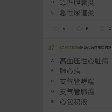
急性胆囊炎
D.
急性尿道炎
E.
A
B
C
37
(单项选择题)
出现心源性哮喘的常
高血压性心脏病
A.
肺心病
B.
支气管哮喘
C.
支气管肺癌
D.
心包积液
E.