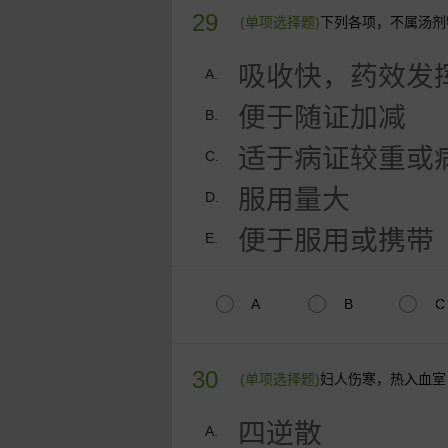
29
(单项选择题)
下列各项，不属汤剂
吸收快，药效发
A.
便于随证加减
B.
适于病证较重或
C.
服用量大
D.
便于服用或携带
E.
A
B
C
30
(单项选择题)
妇人伤寒，热入血室
四逆散
A.