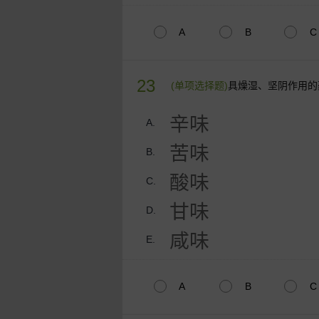
A
B
C
23
(单项选择题)
具燥湿、坚阴作用的
辛味
A.
苦味
B.
酸味
C.
甘味
D.
咸味
E.
A
B
C