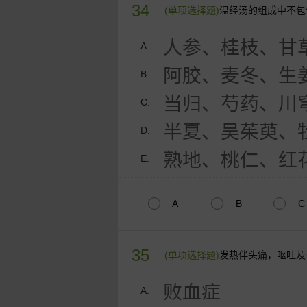
34
(单项选择题)
温经汤的组成中不包
人参、桂枝、甘
A.
阿胶、麦冬、生
B.
当归、芍药、川
C.
半夏、吴茱萸、
D.
熟地、桃仁、红
E.
A
B
C
35
(单项选择题)
发热伴头痛，呕吐及
败血症
A.