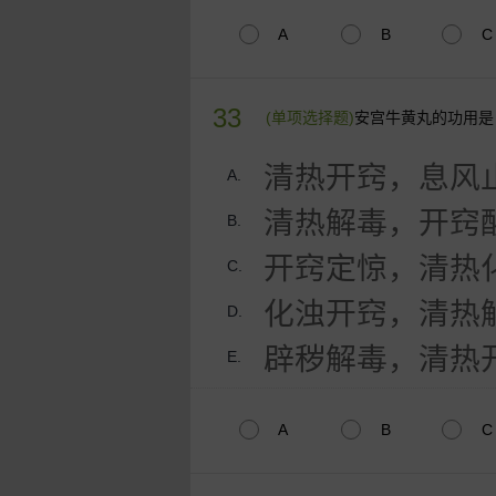
A
B
C
33
(单项选择题)
安宫牛黄丸的功用是
清热开窍，息风
A.
清热解毒，开窍
B.
开窍定惊，清热
C.
化浊开窍，清热
D.
辟秽解毒，清热
E.
A
B
C