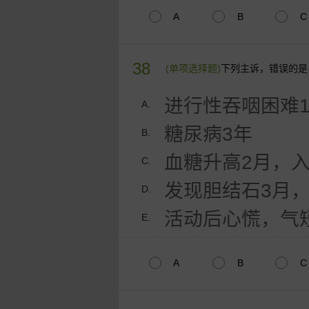
A
B
C
38
(单项选择题)
下列主诉，错误的是
进行性吞咽困难
A.
糖尿病3年
B.
血糖升高2月，
C.
发现胆结石3月
D.
活动后心慌，气
E.
A
B
C