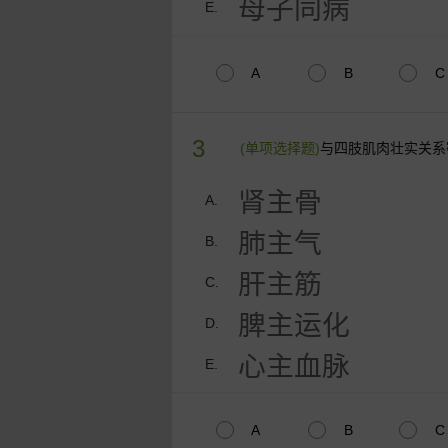
母子同病
E.
A
B
C
3
(单项选择题)
与四肢肌肉壮实关系
肾主骨
A.
肺主气
B.
肝主筋
C.
脾主运化
D.
心主血脉
E.
A
B
C