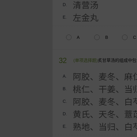
清营汤
D.
左金丸
E.
A
B
C
32
(单项选择题)
炙甘草汤的组成中包
阿胶、麦冬、麻
A.
桃仁、干姜、当
B.
阿胶、麦冬、白
C.
黄氏、天冬、薏
D.
熟地、当归、白
E.