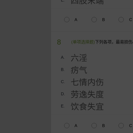
四肢末端
E.
A
B
C
8
(单项选择题)
下列各项，最易损伤
六淫
A.
疠气
B.
七情内伤
C.
劳逸失度
D.
饮食失宜
E.
A
B
C