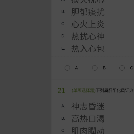
胆郁痰扰
B.
心火上炎
C.
热扰心神
D.
热入心包
E.
A
B
C
21
(单项选择题)
下列属肝阳化风证典
神志昏迷
A.
高热口渴
B.
肌肉瞤动
C.