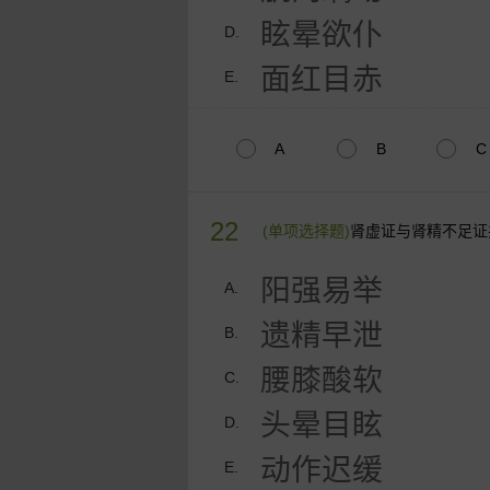
眩晕欲仆
D.
面红目赤
E.
A
B
C
22
(单项选择题)
肾虚证与肾精不足证
阳强易举
A.
遗精早泄
B.
腰膝酸软
C.
头晕目眩
D.
动作迟缓
E.