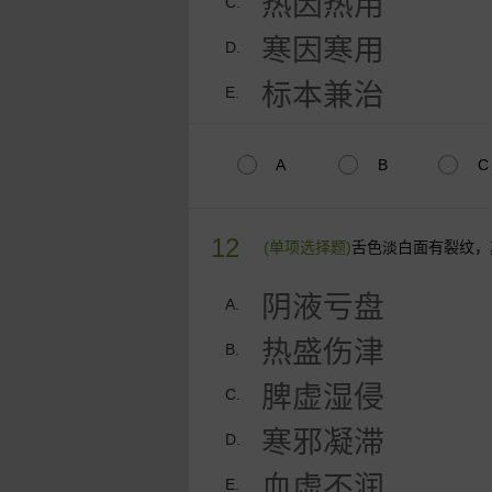
热因热用
C.
寒因寒用
D.
标本兼治
E.
A
B
C
12
(单项选择题)
舌色淡白面有裂纹，
阴液亏盘
A.
热盛伤津
B.
脾虚湿侵
C.
寒邪凝滞
D.
血虚不润
E.