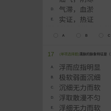
气滞，血淤
D.
实证，热证
E.
A
B
C
17
(单项选择题)
濡脉的脉象特征是（
浮而应指明显
A.
极软弱面沉细
B.
沉细无力而软
C.
浮取散漫不匀
D.
浮细无力而软
E.