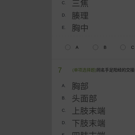
三焦
C.
腠理
D.
胸中
E.
A
B
C
7
(单项选择题)
同名手足阳经的交接
胸部
A.
头面部
B.
上肢末端
C.
下肢末端
D.