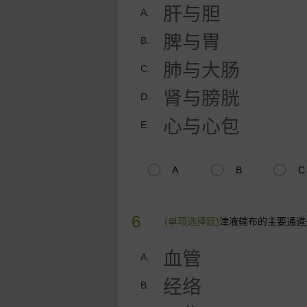
肝与胆
A.
脾与胃
B.
肺与大肠
C.
肾与膀胱
D.
心与心包
E.
A
B
C
6
(单项选择题)
津液输布的主要通道
血管
A.
经络
B.