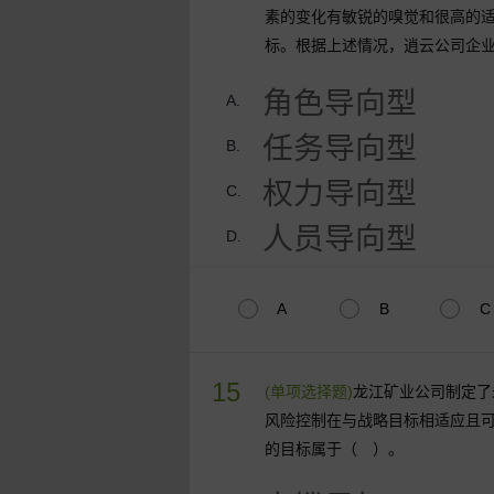
素的变化有敏锐的嗅觉和很高的
标。根据上述情况，逍云公司企
角色导向型
A.
任务导向型
B.
权力导向型
C.
人员导向型
D.
A
B
C
15
(单项选择题)
龙江矿业公司制定了
风险控制在与战略目标相适应且
的目标属于（ ）。