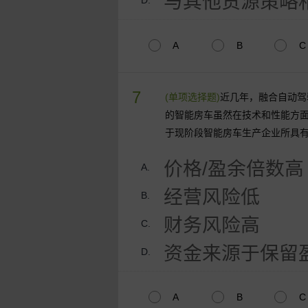
与其他货源策略
D.
A
B
C
7
(单项选择题)
近几年，融合自动驾
的智能房车虽然在技术和性能方
于现阶段智能房车生产企业所具
价格/盈余倍数高
A.
经营风险低
B.
财务风险高
C.
资金来源于保留
D.
A
B
C