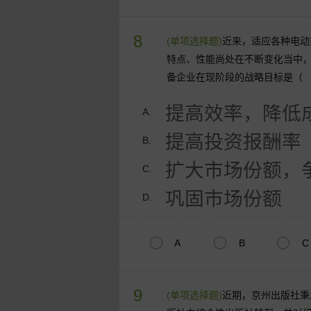
8
(单项选择题)
近来，适应各种电动
特点、性能尚处在不断变化当中，
备企业在现阶段的战略目标是（
提高效率，降低
A.
提高投资报酬率
B.
扩大市场份额，争
C.
巩固市场份额
D.
A
B
C
9
(单项选择题)
近期，京州出版社秉