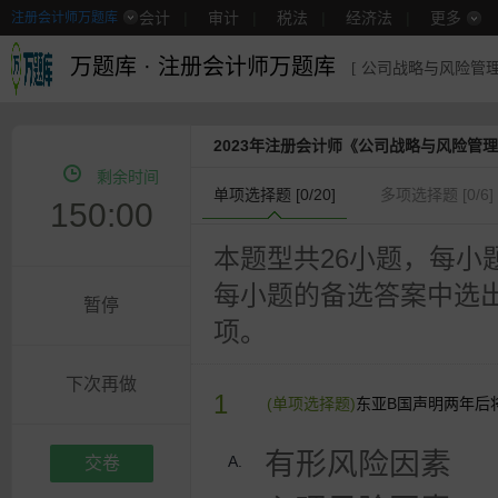
会计
|
审计
|
税法
|
经济法
|
更多
注册会计师万题库
万题库
·
注册会计师万题库
[ 公司战略与风险管理
2023年注册会计师《公司战略与风险管
剩余时间
单项选择题 [
0
/20]
多项选择题 [
0
/6]
150:00
本题型共26小题，每小
每小题的备选答案中选
暂停
项。
下次再做
1
(单项选择题)
东亚B国声明两年后
有形风险因素
A.
交卷