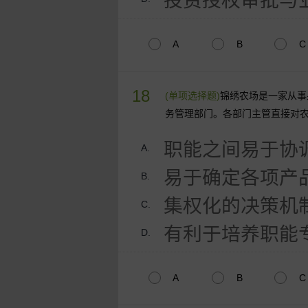
投资授权审批与
A
B
C
18
(单项选择题)
锦绣农场是一家从事
务管理部门。各部门主管直接对
职能之间易于协
A.
易于确定各项产
B.
集权化的决策机
C.
有利于培养职能
D.
A
B
C