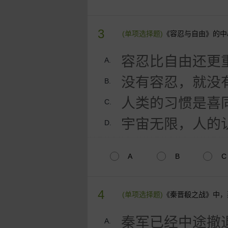
3
(单项选择题)
《容忍与自由》的中
容忍比自由还更
A.
没有容忍，就没
B.
人类的习惯是喜
C.
宇宙无限，人的
D.
A
B
C
4
(单项选择题)
《秦晋殽之战》中，
秦军已经中途撤
A.