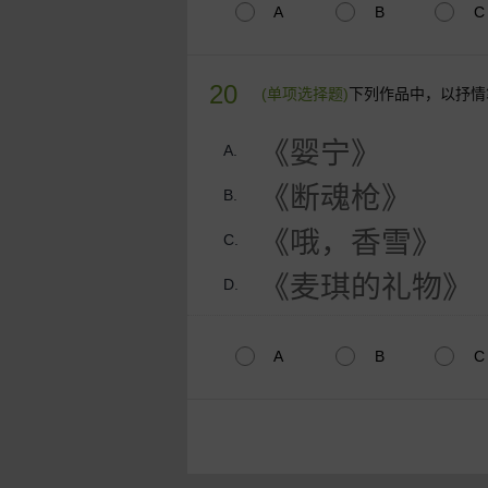
A
B
C
20
(单项选择题)
下列作品中，以抒情
《婴宁》
A.
《断魂枪》
B.
《哦，香雪》
C.
《麦琪的礼物》
D.
A
B
C