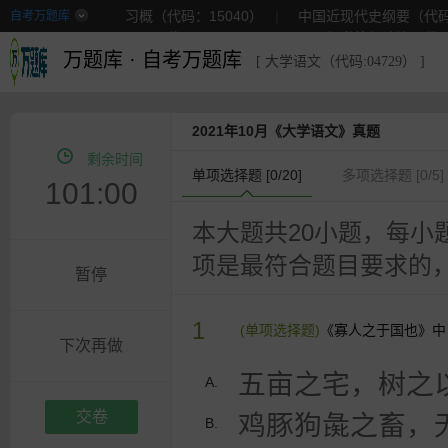
习概（代码：15040）
|
中国近现代史纲要（代码:
自考万题库
马原（代码:15044）
|
思想道德与法治（代码:
万题库
·
自考万题库
更多
[ 大学语文（代码:04729） ]
2021年10月《大学语文》真题
剩余时间
单项选择题 [
0
/20]
多项选择题 [
0
/5]
101:00
本大题共20小题，每小
项是最符合题目要求的
暂停
1
(单项选择题)
《寡人之于国也》中
下次再做
五亩之宅，树之
A.
交卷
鸡豚狗彘之畜，
B.