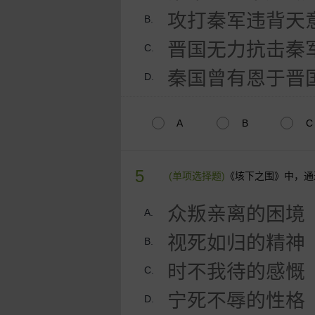
攻打秦军违背天
B.
晋国无力抗击秦
C.
秦国曾有恩于晋
D.
A
B
C
5
(单项选择题)
《垓下之围》中，通
众叛亲离的困境
A.
视死如归的精神
B.
时不我待的感慨
C.
宁死不辱的性格
D.