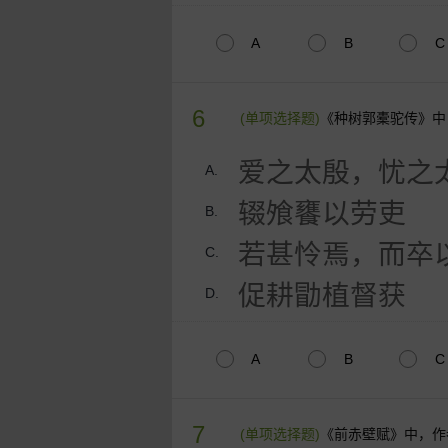
A
B
C
6
(单项选择题)
《种树郭橐驼传》中
爱之太殷，忧之
A.
辍飧饔以劳吏
B.
若甚怜焉，而卒
C.
促耕勖植督获
D.
A
B
C
7
(单项选择题)
《前赤壁赋》中，作