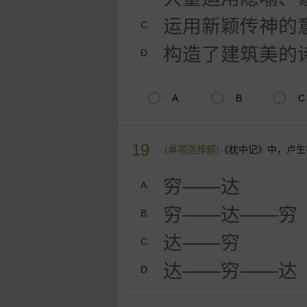
运用新颖传神的
C.
构造了建筑美的
D.
A
B
C
19
(单项选择题)
《枕中记》中，卢生
穷——达
A.
穷——达——穷
B.
达——穷
C.
达——穷——达
D.