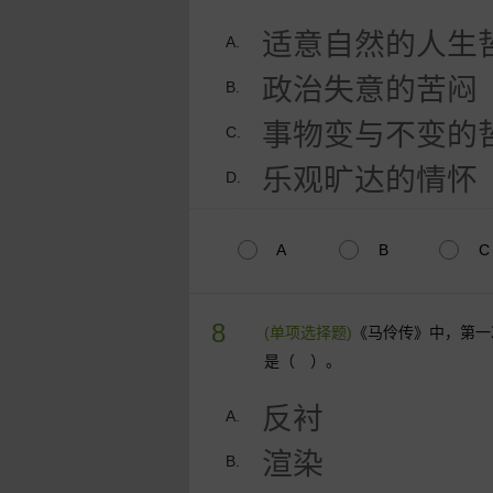
适意自然的人生
A.
政治失意的苦闷
B.
事物变与不变的
C.
乐观旷达的情怀
D.
A
B
C
8
(单项选择题)
《马伶传》中，第一
是（ ）。
反衬
A.
渲染
B.