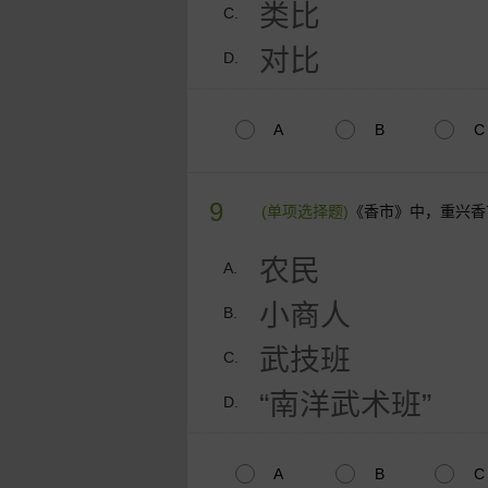
类比
C.
对比
D.
A
B
C
9
(单项选择题)
《香市》中，重兴香
农民
A.
小商人
B.
武技班
C.
“南洋武术班”
D.
A
B
C