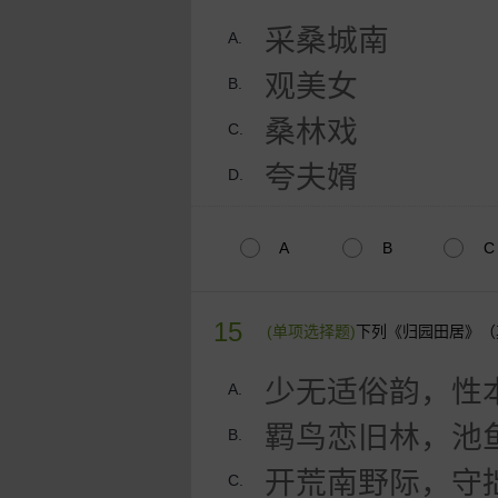
采桑城南
A.
观美女
B.
桑林戏
C.
夸夫婿
D.
A
B
C
15
(单项选择题)
下列《归园田居》（
少无适俗韵，性
A.
羁鸟恋旧林，池
B.
开荒南野际，守
C.