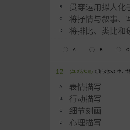
贯穿运用拟人化
B.
将抒情与叙事、
C.
将排比、类比和
D.
A
B
C
12
(单项选择题)
《我与地坛》中，“
表情描写
A.
行动描写
B.
细节刻画
C.
心理描写
D.