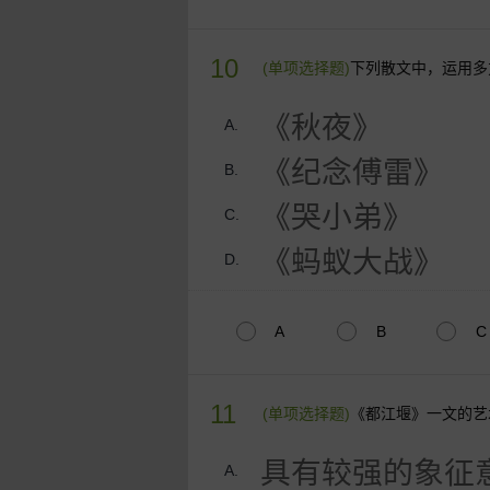
10
(单项选择题)
下列散文中，运用多
《秋夜》
A.
《纪念傅雷》
B.
《哭小弟》
C.
《蚂蚁大战》
D.
A
B
C
11
(单项选择题)
《都江堰》一文的艺
具有较强的象征
A.