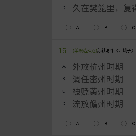
久在樊笼里，复
D.
A
B
C
16
(单项选择题)
苏轼写作《江城子》
外放杭州时期
A.
调任密州时期
B.
被贬黄州时期
C.
流放儋州时期
D.
A
B
C