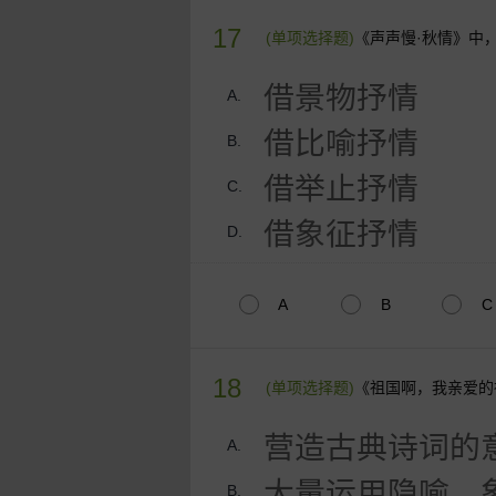
17
(单项选择题)
《声声慢·秋情》中
借景物抒情
A.
借比喻抒情
B.
借举止抒情
C.
借象征抒情
D.
A
B
C
18
(单项选择题)
《祖国啊，我亲爱的
营造古典诗词的
A.
大量运用隐喻、
B.