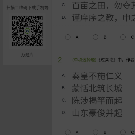
百亩之田，勿夺
C.
扫描二维码下载手机端
谨庠序之教，申
D.
A
B
C
万题库
2
(单项选择题)
《过秦论》中，作者
秦皇不施仁义
A.
蒙恬北筑长城
B.
陈涉揭竿而起
C.
山东豪俊并起
D.
A
B
C