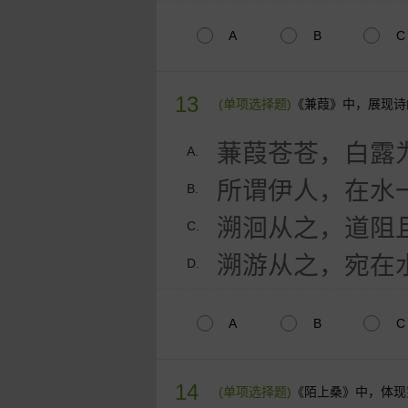
A
B
C
13
(单项选择题)
《兼葭》中，展现诗
蒹葭苍苍，白露
A.
所谓伊人，在水
B.
溯洄从之，道阻
C.
溯游从之，宛在
D.
A
B
C
14
(单项选择题)
《陌上桑》中，体现