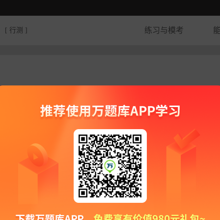
练习与模考
[ 行测 ]
题反馈
反馈内容：
（可选）
联系方式：