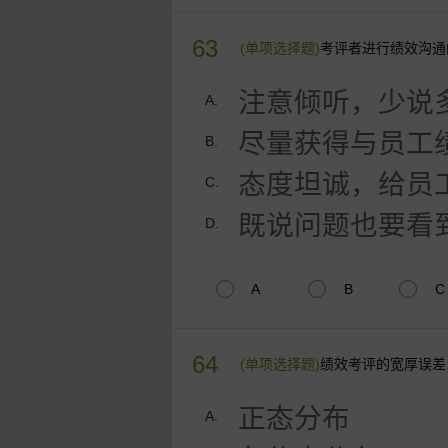
63
(单项选择题)
考评者进行绩效沟通
注意倾听，少说
A.
尽量获得与员工
B.
态度坦诚，给员
C.
既说问题也要看
D.
A
B
C
64
(单项选择题)
绩效考评的宽厚误差
正态分布
A.