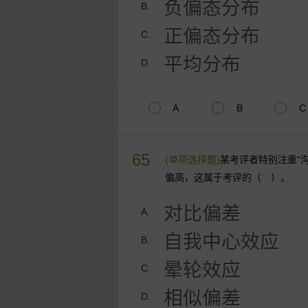
负偏态分布
B.
正偏态分布
C.
平均分布
D.
A
B
C
65
(单项选择题)
某考评者特别注重“
偏高，这属于考评的（ ）。
对比偏差
A.
自我中心效应
B.
晕轮效应
C.
相似偏差
D.