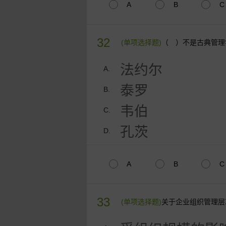
A
B
C
32
(单项选择题)
（ ）不是古典管理
法约尔
A.
泰罗
B.
韦伯
C.
孔茨
D.
A
B
C
33
(单项选择题)
关于企业组织管理层