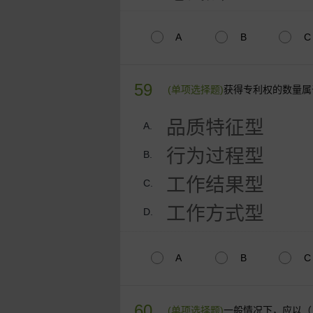
A
B
C
59
(单项选择题)
获得专利权的数量属
品质特征型
A.
行为过程型
B.
工作结果型
C.
工作方式型
D.
A
B
C
60
(单项选择题)
一般情况下，应以（