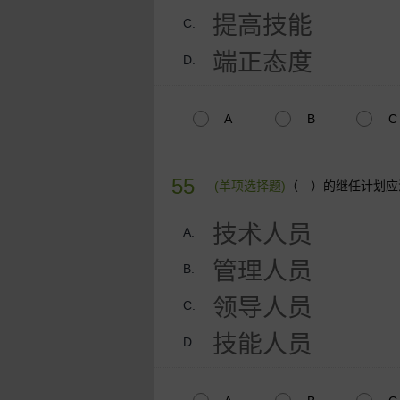
提高技能
C.
端正态度
D.
A
B
C
55
(单项选择题)
（ ）的继任计划应
技术人员
A.
管理人员
B.
领导人员
C.
技能人员
D.