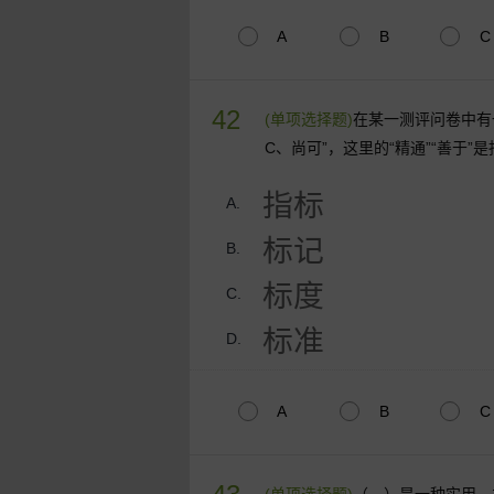
A
B
C
42
(单项选择题)
在某一测评问卷中有一
C、尚可”，这里的“精通”“善于”
指标
A.
标记
B.
标度
C.
标准
D.
A
B
C