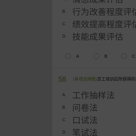
行为改善程度评
B.
绩效提高程度评
C.
技能成果评估
D.
A
B
C
58
(单项选择题)
员工培训后所获得的
工作抽样法
A.
问卷法
B.
口试法
C.
笔试法
D.