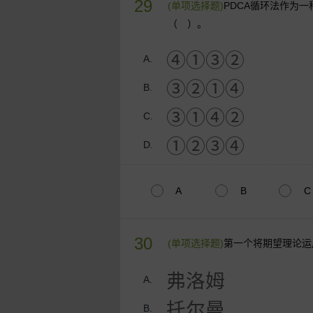
29
(单项选择题)
PDCA循环法作为
（ ）。
④①③②
A.
③②①④
B.
③①④②
C.
①②③④
D.
A
B
C
30
(单项选择题)
第一个将期望理论运
弗洛姆
A.
托尔曼
B.