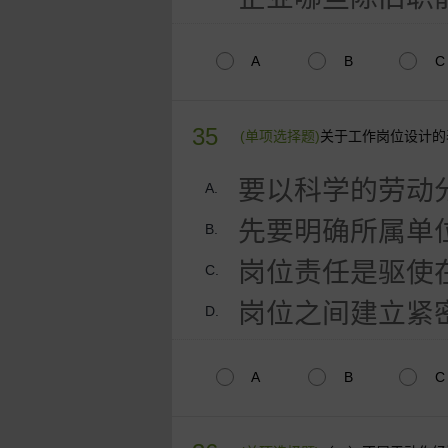
A
B
C
35
(单项选择题)
关于工作岗位设计的
要以科学的劳动
A.
先要明确所属单
B.
岗位责任是驱使
C.
岗位之间建立紧
D.
A
B
C