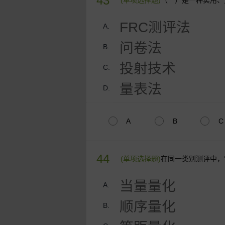
43
(单项选择题)
（ ）是一种实用、
FRC测评法
A.
问卷法
B.
投射技术
C.
量表法
D.
A
B
C
44
(单项选择题)
在同一类别测评中，
当量量化
A.
顺序量化
B.