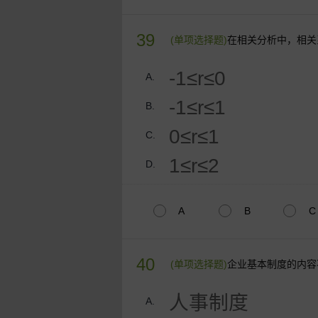
39
(单项选择题)
在相关分析中，相关
-1≤r≤0
A.
-1≤r≤1
B.
0≤r≤1
C.
1≤r≤2
D.
A
B
C
40
(单项选择题)
企业基本制度的内容
人事制度
A.