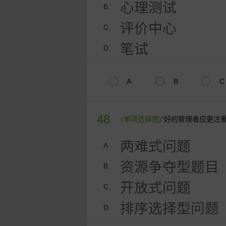
心理测试
B.
评价中心
C.
笔试
D.
A
B
C
48
(单项选择题)
“好的管理者应更注
两难式问题
A.
资源争夺型题目
B.
开放式问题
C.
排序选择型问题
D.