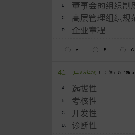
董事会的组织制
B.
高层管理组织规
C.
企业章程
D.
A
B
C
41
(单项选择题)
（ ）测评以了解员
选拔性
A.
考核性
B.
开发性
C.
诊断性
D.