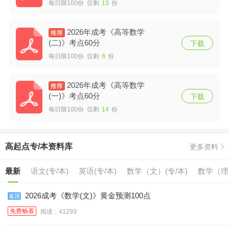
每日限100份 仅剩
13
份
2026年成考《高等数学
(二)》考点60分
下载
每日限100份 仅剩
8
份
2026年成考《高等数学
(一)》考点60分
下载
每日限100份 仅剩
14
份
高起点专/本资料库
更多资料
最新
语文(专/本)
英语(专/本)
数学（文）(专/本)
数学（理）
2026成考《数学(文)》黄金预测100点
免费畅看
阅读：41293